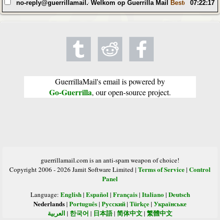
no-reply@guerrillamail.com
Welkom op Guerrilla Mail
Beste gebruiker
07:22:17
GuerrillaMail's email is powered by
Go-Guerrilla
, our open-source project.
guerrillamail.com is an anti-spam weapon of choice!
Terms of Service
Control
Copyright 2006 - 2026 Jamit Software Limited |
|
Panel
English
Español
Français
Italiano
Deutsch
Language:
|
|
|
|
Nederlands
Português
Русский
Türkçe
Українське
|
|
|
|
العربية
한국어
日本語
简体中文
繁體中文
|
|
|
|