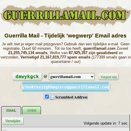
Guerrilla Mail - Tijdelijk 'wegwerp' Email adres
Je wilt niet je eigen mail prijsgeven? Gebruik dan een tijdelijke e-mail. Geen
registratie, Duurt 60 minuten.. Tot nu toe heeft,
guerrillamail.com
Zoveel
21,255,745,134 emails
, Welke van
87,925,357 zijn gevalideerd
en
verzonden,
Vernietigd 21,167,819,777 spam emails
(177399 emails gaan in
quarantaine / uur)
@
dawykgck
Vergeet mij
y5bnkt+x12gbhmgzvro@guerrillamail.com
Scrambled Address
EMAIL
OVER
Volgende update in: 6 sec.