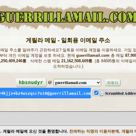
게릴라 메일 - 일회용 이메일 주소
메일 주소를 알려주기 곤란하세요? 일회용 이메일 계정을 이용하세요. 가입 없이
부터 개인 이메일 계정을 보호 하세요. 현재
guerrillamail.com
총 메일
87,90
,250,409,246통
. 삭제한 스팸 메일
21,162,508,609통
. (총 84695통의 이메
도착하였습니다.)
@
hbsnudyr
지우기
Scrambled Addre
y4kjjz+bz4wszqsc7n10@guerrillamail.com
l.com
게릴라 메일에 오신 것을 환영합니다.
친애하는 익명의 이용자분께, 게릴라 메