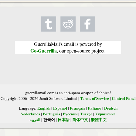
GuerrillaMail's email is powered by
Go-Guerrilla
, our open-source project.
guerrillamail.com is an anti-spam weapon of choice!
Terms of Service
Control Panel
Copyright 2006 - 2026 Jamit Software Limited |
|
English
Español
Français
Italiano
Deutsch
Language:
|
|
|
|
Nederlands
Português
Русский
Türkçe
Українське
|
|
|
|
العربية
한국어
日本語
简体中文
繁體中文
|
|
|
|