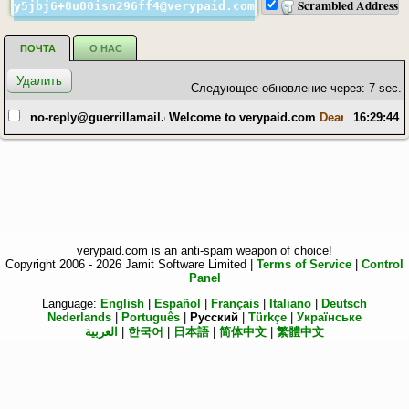
Scrambled Address
y5jbj6+8u80isn296ff4@verypaid.com
ПОЧТА
О НАС
Следующее обновление через: 7 sec.
no-reply@guerrillamail.com
Welcome to verypaid.com
Dear Random Use
16:29:44
verypaid.com is an anti-spam weapon of choice!
Copyright 2006 - 2026 Jamit Software Limited |
Terms of Service
|
Control
Panel
Language:
English
|
Español
|
Français
|
Italiano
|
Deutsch
Nederlands
|
Português
|
Русский
|
Türkçe
|
Українське
العربية
|
한국어
|
日本語
|
简体中文
|
繁體中文