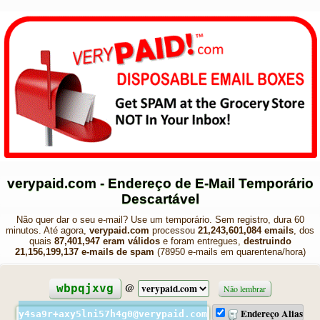
verypaid.com - Endereço de E-Mail Temporário
Descartável
Não quer dar o seu e-mail? Use um temporário. Sem registro, dura 60
minutos. Até agora,
verypaid.com
processou
21,243,601,084 emails
, dos
quais
87,401,947 eram válidos
e foram entregues,
destruindo
21,156,199,137 e-mails de spam
(78950 e-mails em quarentena/hora)
@
wbpqjxvg
Não lembrar
Endereço Alias
y4sa9r+axy5lni57h4g0@verypaid.com