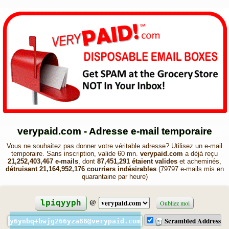
verypaid.com - Adresse e-mail temporaire
Vous ne souhaitez pas donner votre véritable adresse? Utilisez un e-mail
temporaire. Sans inscription, valide 60 mn.
verypaid.com
a déjà reçu
21,252,403,467 e-mails
, dont
87,451,291 étaient valides
et acheminés,
détruisant 21,164,952,176 courriers indésirables
(79797 e-mails mis en
quarantaine par heure)
@
lpiqyyph
Oubliez moi
Scrambled Address
y6ynbq+bwjg266yza88@verypaid.com