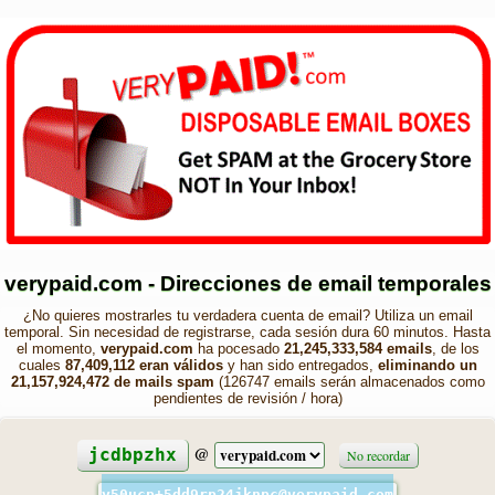
verypaid.com - Direcciones de email temporales
¿No quieres mostrarles tu verdadera cuenta de email? Utiliza un email
temporal. Sin necesidad de registrarse, cada sesión dura 60 minutos. Hasta
el momento,
verypaid.com
ha pocesado
21,245,333,584 emails
, de los
cuales
87,409,112 eran válidos
y han sido entregados,
eliminando un
21,157,924,472 de mails spam
(126747 emails serán almacenados como
pendientes de revisión / hora)
@
jcdbpzhx
No recordar
y50ucp+5dd9rp24jknpc@verypaid.com