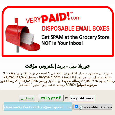
جوريلا ميل - بريد إلكتروني مؤقت
لا تريد ان تعطيهم بريدك الإلكتروني الحقيقي ؟ استخدم بريد إلكتروني مؤقت .لا
يحتاج تسجيل، يستمر لمدة 60 دقيقة,
verypaid.com
يستقبل
21,252,071,572
رسالة
,منهم
87,449,576 رسالة صحيحة
ويسلمها,
ويدمر 21,164,621,996 رسالة غير
مرغوبة (سبام)
(62599 رسالة تذهب إلى الحجر / الساعة)
@
rxkyyzzf
لا تتذكرني
Scrambled Address
y6wuxe+2vfze1rz8diro@verypaid.com