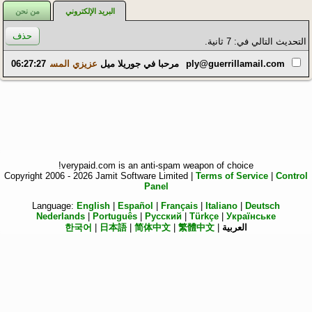
البريد الإلكتروني
من نحن
التحديث التالي في: 7 ثانية.
no-reply@guerrillamail.com
مرحبا في جوريلا ميل
06:27:27
عزيزي المسخدم العشوائي,
verypaid.com is an anti-spam weapon of choice!
Copyright 2006 - 2026 Jamit Software Limited |
Terms of Service
|
Control
Panel
Language:
English
|
Español
|
Français
|
Italiano
|
Deutsch
Nederlands
|
Português
|
Русский
|
Türkçe
|
Українське
العربية
|
繁體中文
|
简体中文
|
日本語
|
한국어