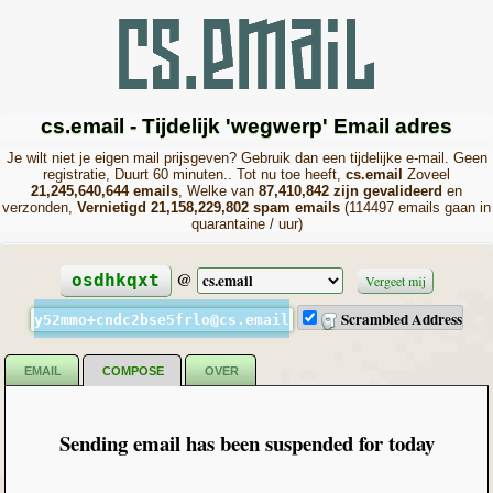
cs.email - Tijdelijk 'wegwerp' Email adres
Je wilt niet je eigen mail prijsgeven? Gebruik dan een tijdelijke e-mail. Geen
registratie, Duurt 60 minuten.. Tot nu toe heeft,
cs.email
Zoveel
21,245,640,644 emails
, Welke van
87,410,842 zijn gevalideerd
en
verzonden,
Vernietigd 21,158,229,802 spam emails
(114497 emails gaan in
quarantaine / uur)
@
osdhkqxt
Vergeet mij
Scrambled Address
y52mmo+cndc2bse5frlo@cs.email
EMAIL
COMPOSE
OVER
Sending email has been suspended for today