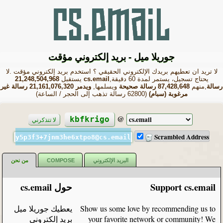
جوريلا ميل - بريد إلكتروني مؤقت
لا تريد ان تعطيهم بريدك الإلكتروني الحقيقي ؟ استخدم بريد إلكتروني مؤقت .لا
يحتاج تسجيل، يستمر لمدة 60 دقيقة,
cs.email
يستقبل
21,248,504,968
رسالة
,منهم
87,428,648 رسالة صحيحة
ويسلمها,
ويدمر 21,161,076,320 رسالة غير
مرغوبة (سبام)
(62800 رسالة تذهب إلى الحجر / الساعة)
@
kbfkrigo
لا تتذكرني
Scrambled Address
y5p3f3+7jnm3he6xtpo8@cs.email
البريد الإلكتروني
COMPOSE
من نحن
Support cs.email
حول cs.email
Show us some love by recommending us to
يعطيك جوريلا ميل
your favorite network or community! We
بريد إلكتروني