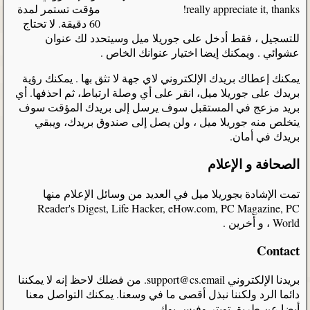
really appreciate it, thanks!
مؤقت تستمر لمدة
60 دقيقة. لا تحتاج
للتسجيل ، فقط أدخل على جوريلا ميل وسيتحدد لك عنوان
عشوائي . ويمكنك إيضا اختيار عنوانك الخاص .
يمكنك إعطاك بريدك الإلكتروني لاي جهة لا تثق بها . يمكنك رؤية
بريدك على جوريلا ميل، انقر على أي وصلة ارتباط، ثم احذفها. أي
بريد مزعج في المستقبل سوف يرسل إلى بريدك المؤقت سوف
يتخلص منه جوريلا ميل ، ولن يصل إلى صندوق بريدك، ويبقي
بريدك في أمان.
الصحافة و الإعلام
تمت الإشادة بجوريلا ميل في العديد من وسائل الإعلام منها
Reader's Digest, Life Hacker, eHow.com, PC Magazine, PC
World ، و أخرين .
Contact
بريدنا الإلكتروني support@cs.email. من فضلك لاحظ إنه لا يمكننا
دائما الرد ولكننا نبذل أقصى ما في وسعنا. يمكنك التواصل معنا
أيضا عن طريق تويتر وفيس بوك